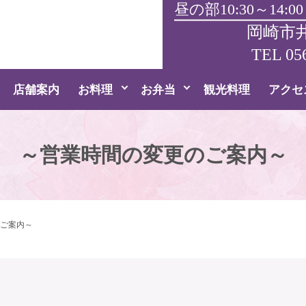
昼の部10:30～14:00
岡崎市井
TEL
05
店舗案内
お料理
お弁当
観光料理
アクセ
～営業時間の変更のご案内～
ご案内～