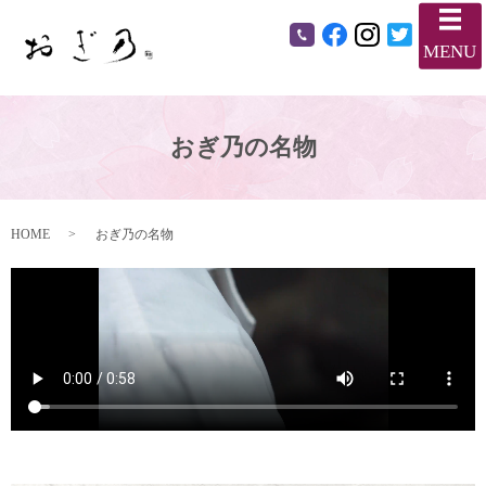
メ
MENU
おぎ乃の名物
HOME
おぎ乃の名物